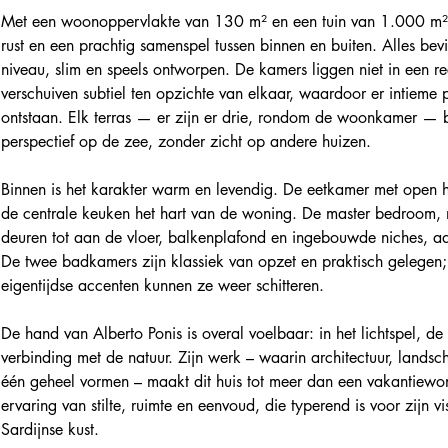
Met een woonoppervlakte van 130 m² en een tuin van 1.000 m² bi
rust en een prachtig samenspel tussen binnen en buiten. Alles bev
niveau, slim en speels ontworpen. De kamers liggen niet in een re
verschuiven subtiel ten opzichte van elkaar, waardoor er intieme p
ontstaan. Elk terras — er zijn er drie, rondom de woonkamer — 
perspectief op de zee, zonder zicht op andere huizen.
Binnen is het karakter warm en levendig. De eetkamer met open 
de centrale keuken het hart van de woning. De master bedroom,
deuren tot aan de vloer, balkenplafond en ingebouwde niches, ad
De twee badkamers zijn klassiek van opzet en praktisch gelegen;
eigentijdse accenten kunnen ze weer schitteren.
De hand van Alberto Ponis is overal voelbaar: in het lichtspel, de
verbinding met de natuur. Zijn werk – waarin architectuur, landsc
één geheel vormen – maakt dit huis tot meer dan een vakantiewon
ervaring van stilte, ruimte en eenvoud, die typerend is voor zijn 
Sardijnse kust.