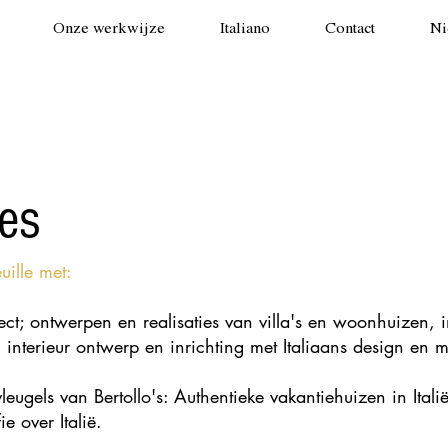
Onze werkwijze
Italiano
Contact
Ni
ies
uille met:
ct; ontwerpen en realisaties van villa's en woonhuizen, i
interieur ontwerp en inrichting met Italiaans design en m
ugels van Bertollo's: Authentieke vakantiehuizen in Italië 
 over Italië.​